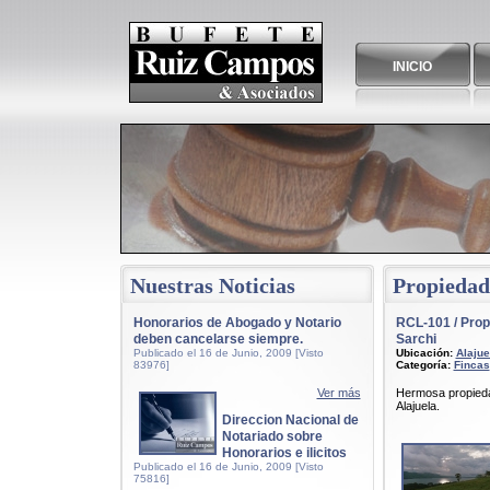
Bufete Ruiz Campos & Asociados, bufete san isidro, tramites legales, venta de propiedades, servicios legales
INICIO
Nuestras Noticias
Propiedad
Honorarios de Abogado y Notario
RCL-101 / Prop
deben cancelarse siempre.
Sarchi
Publicado el 16 de Junio, 2009 [Visto
Ubicación:
Alajue
83976]
Categoría:
Fincas
Ver más
Hermosa propieda
Alajuela.
Direccion Nacional de
Notariado sobre
Honorarios e ilicitos
Publicado el 16 de Junio, 2009 [Visto
75816]