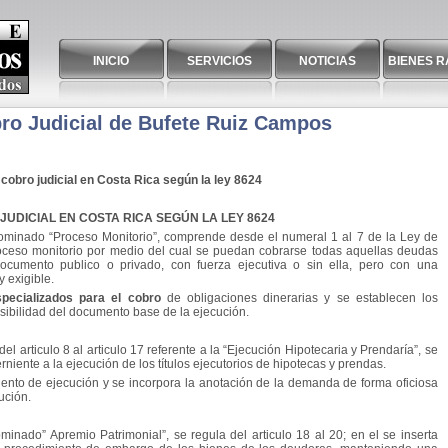
INICIO
SERVICIOS
NOTICIAS
BIENES R
bro Judicial de Bufete Ruiz Campos
cobro judicial en Costa Rica según la ley 8624
UDICIAL EN COSTA RICA SEGÚN LA LEY 8624
ominado “Proceso Monitorio”, comprende desde el numeral 1 al 7 de la Ley de
roceso monitorio por medio del cual se puedan cobrarse todas aquellas deudas
cumento publico o privado, con fuerza ejecutiva o sin ella, pero con una
y exigible.
pecializados para el cobro
de obligaciones dinerarias y se establecen los
sibilidad del documento base de la ejecución.
el articulo 8 al articulo 17 referente a la “Ejecución Hipotecaria y Prendaría”, se
rniente a la ejecución de los títulos ejecutorios de hipotecas y prendas.
ento de ejecución y se incorpora la anotación de la demanda de forma oficiosa
ución.
minado” Apremio Patrimonial”, se regula del articulo 18 al 20; en el se inserta