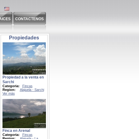
AICES
CONTACTENOS
Propiedades
Propiedad a la venta en
Sarchi
Categoria:
Fincas
Region:
Alajuela - Sarchi
Ver más
Finca en Arenal
Categoria:
Fincas
Region:
Alajuela - La