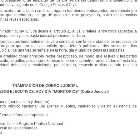
el procedimiento de embargo de los bienes de los deudores, manteniendo una
 normativa vigente en el Código Procesal Civil.
es acordaran a quien se le entregaran los bienes embargados en depósito y a
pula que quedaran a cargo de quien los este poseyendo, salvo los depósitos
n las leyes especiales.
inado “REMATE” , va desde el articulo 21 al 31, y refiere, entre otros aspectos, a
 suspensión y la subasta judicial propiamente dicha.
iones que, indudablemente, va a contribuir con la celeridad de los procesos de
ción para que en un solo edicto, que deberá publicarse dos veces en días
udicial, de una vez se señale en la hora, día y lugar de todas las subastas.
la oralidad como principio rector del proceso, de modo que el juez y las partes
escrito, aquellos actos que expresamente se encuentren autorizados en esta ley,
cional deba estar resolviendo, por el fondo, respecto a ellos cuando resulten
TRÁMITACIÓN DE COBRO JUDICIAL
SOS EJECUTIVOS, HOY DÍA “MONITORIOS” (Cobro Judicial)
ería (parte actora y deudora)
stro Público Nacional (de Bienes Muebles, Inmuebles y de no existencia de
fuera del área metropolitana
icrofilm de Registro Público Nacional
ación de las demandas
as