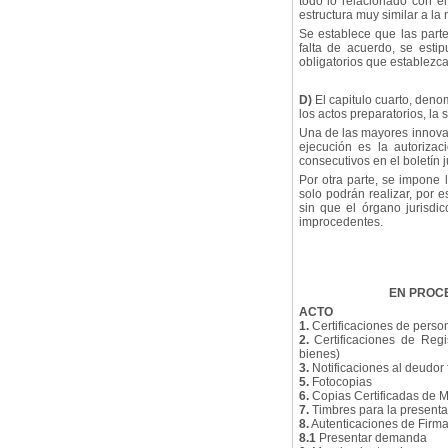
todo lo relacionado con 
estructura muy similar a la
Se establece que las part
falta de acuerdo, se esti
obligatorios que establezca
D)
El capitulo cuarto, denom
los actos preparatorios, la
Una de las mayores innovac
ejecución es la autoriza
consecutivos en el boletín j
Por otra parte, se impone 
solo podrán realizar, por 
sin que el órgano jurisdic
improcedentes.
EN PROCE
ACTO
1.
Certificaciones de person
2.
Certificaciones de Regi
bienes)
3.
Notificaciones al deudor 
5.
Fotocopias
6.
Copias Certificadas de M
7.
Timbres para la present
8.
Autenticaciones de Firm
8.1
Presentar demanda