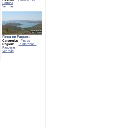
Fortuna
Ver más
Finca en Paquera
Categoria:
Fincas
Region:
Puntarenas -
Paqueras
Ver más