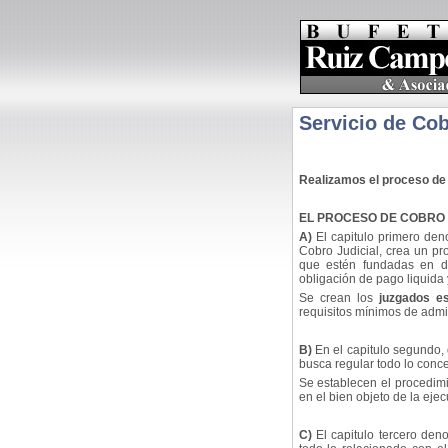
Ruiz Campos Lex - Abogados y Notarios - Servicios Legales en Costa Rica Servicios Legales en Costa Rica - Servicio de Cobro Judicial de Bufete Ruiz Campos
Servicio de Co
Realizamos el proceso de 
EL PROCESO DE COBRO J
A)
El capitulo primero den
Cobro Judicial, crea un p
que estén fundadas en do
obligación de pago liquida 
Se crean los
juzgados es
requisitos mínimos de admi
B)
En el capitulo segundo, d
busca regular todo lo conce
Se establecen el procedimi
en el bien objeto de la ejec
C)
El capitulo tercero deno